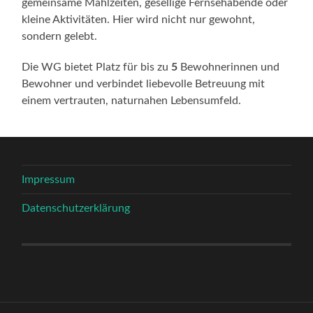
gemeinsame Mahlzeiten, gesellige Fernsehabende oder
kleine Aktivitäten. Hier wird nicht nur gewohnt,
sondern gelebt.
Die WG bietet Platz für bis zu
5
Bewohnerinnen und
Bewohner und verbindet liebevolle Betreuung mit
einem vertrauten, naturnahen Lebensumfeld.
Impressum
Datenschutzerklärung