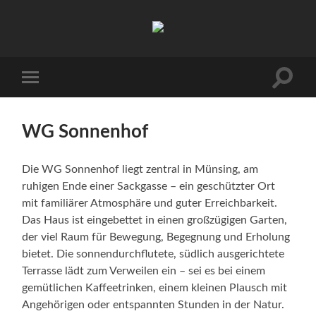
Ambulantes
Pflegeteam
Jasna
Balder
Suchfe
Mobile-
ein-/a
Menü
ein-/ausblenden
WG Sonnenhof
Die WG Sonnenhof liegt zentral in Münsing, am
ruhigen Ende einer Sackgasse – ein geschützter Ort
mit familiärer Atmosphäre und guter Erreichbarkeit.
Das Haus ist eingebettet in einen großzügigen Garten,
der viel Raum für Bewegung, Begegnung und Erholung
bietet. Die sonnendurchflutete, südlich ausgerichtete
Terrasse lädt zum Verweilen ein – sei es bei einem
gemütlichen Kaffeetrinken, einem kleinen Plausch mit
Angehörigen oder entspannten Stunden in der Natur.